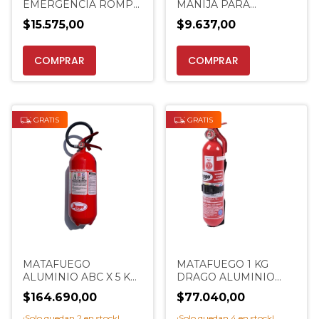
EMERGENCIA ROMPE
MANIJA PARA
VIDRIOS PROMO
ELEMENTOS MARCA
$15.575,00
$9.637,00
EXTINCENTER
CHEVROLET SUZUKI
COMPRAR
GRATIS
GRATIS
MATAFUEGO
MATAFUEGO 1 KG
ALUMINIO ABC X 5 KG
DRAGO ALUMINIO
5K NEGOCIO LOCAL
AUTO VTV EN EL DÍA
$164.690,00
$77.040,00
SELLO IRAM
EXTINCENTER
¡Solo quedan
2
en stock!
¡Solo quedan
4
en stock!