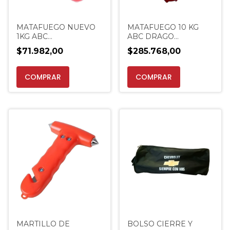
MATAFUEGO NUEVO
MATAFUEGO 10 KG
1KG ABC
ABC DRAGO
REGLAMENTARIO
ALUMINIO POLVO
$71.982,00
$285.768,00
AUTO VTV CORTO +
PROMO
FUNDA
EXTINCENTER
MARTILLO DE
BOLSO CIERRE Y