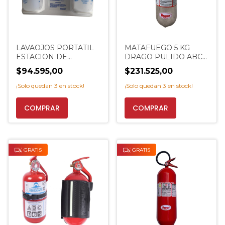
LAVAOJOS PORTATIL
MATAFUEGO 5 KG
ESTACION DE
DRAGO PULIDO ABC
EMERGENCIA SERVUS
NEGOCIO PROMO
$94.595,00
$231.525,00
PROMO
EXTINCENTER
¡Solo quedan
3
en stock!
¡Solo quedan
3
en stock!
GRATIS
GRATIS