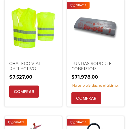
GRATIS
CHALECO VIAL
FUNDAS SOPORTE
REFLECTIVO
COBERTOR
AMARILLO
MATAFUEGO 5 KG
$7.527,00
$71.978,00
MATAFUEGOS
PREMIUM
EXTINCENTER
EXTINCENTER
¡No te lo pierdas, es el último!
GRATIS
GRATIS