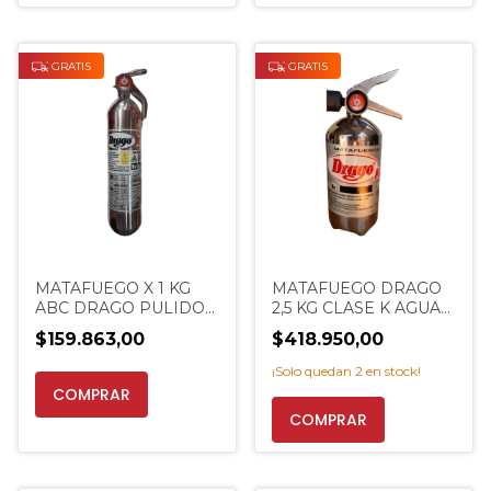
GRATIS
GRATIS
MATAFUEGO X 1 KG
MATAFUEGO DRAGO
ABC DRAGO PULIDO
2,5 KG CLASE K AGUA
ALUMINIO
QUIMICA EXTINTOR
$159.863,00
$418.950,00
EXTINCENTER
COCINA
¡Solo quedan
2
en stock!