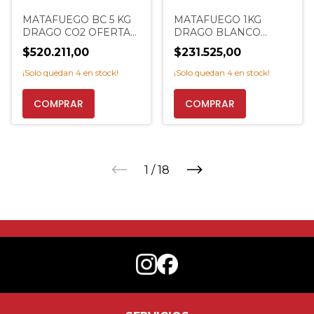
MATAFUEGO BC 5 KG
MATAFUEGO 1KG
DRAGO CO2 OFERTA
DRAGO BLANCO
PROMO ACERO
HCFC VTV AUTO
$520.211,00
$231.525,00
EXTINCENTER
PROMO
EXTINCENTER
¡Solo quedan
4
en stock!
¡Solo quedan
4
en stock!
COMPRAR
1
/
18