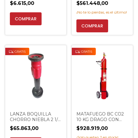
NARANJA
CERVEZA X 10KG
$6.615,00
$561.448,00
MATAFUEGOS
EXTINCENTER
EXTINCENTER
¡No te lo pierdas, es el último!
COMPRAR
GRATIS
GRATIS
LANZA BOQUILLA
MATAFUEGO BC CO2
CHORRO NIEBLA 2 1/2
10 KG DRAGO CON
PULGADAS
CARRO ACERO
$65.863,00
$928.919,00
EXTINCENTER
ELECTRICIDAD
¡Solo quedan
2
en stock!