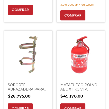
¡Solo quedan
4
en stock!
COMPRAR
COMPRAR
SOPORTE
MATAFUEGO POLVO
ABRAZADERA PARA
ABC X 1 KG VTV
MATAFUEGO DE 5 KG
OFERTA GEORGIA
$26.775,00
$49.178,00
DOBLE ZUNCHO
BALÓN
DRAGO
COMPRAR
COMPRAR