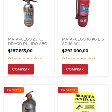
MATAFUEGO 2.5 KG
MATAFUEGO 10 KG LTS
DRAGO PULIDO ABC
AGUA AC
NEGOCIO PROMO
PULVERIZADA
$187.855,00
$292.000,00
EXTINCENTER
PROMO
EXTINCENTER
¡Solo quedan
4
en stock!
¡Solo quedan
4
en stock!
GRATIS
GRATIS