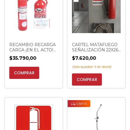
RECAMBIO RECARGA
CARTEL MATAFUEGO
CARGA ¡EN EL ACTO!
SEÑALIZACIÓN 22X26.
MATAFUEGO AUTO
EXTINCENTER
$35.790,00
$7.620,00
VTV PROMO
¡Solo quedan
4
en stock!
COMPRAR
COMPRAR
GRATIS