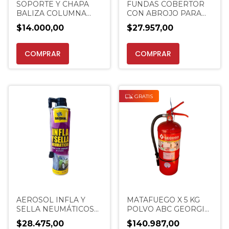
SOPORTE Y CHAPA
FUNDAS COBERTOR
BALIZA COLUMNA
CON ABROJO PARA
PARA MATAFUEGO
MATAFUEGOS DE
$14.000,00
$27.957,00
EXTINCENTER
AUTO BALON
COMPRAR
COMPRAR
GRATIS
AEROSOL INFLA Y
MATAFUEGO X 5 KG
SELLA NEUMÁTICOS
POLVO ABC GEORGIA
BARDAHL. DE 300 G.
HABILITACIÓN
$28.475,00
$140.987,00
420 CM3
EXTINCENTER