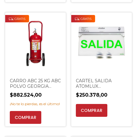
GRATIS
GRATIS
CARRO ABC 25 KG ABC
CARTEL SALIDA
POLVO GEORGIA
ATOMLUX
PROMO IRAM
PERMANENTE
$882.524,00
$250.378,00
EXTINCENTER
MATAFUEGO
EXTINCENTER
¡No te lo pierdas, es el último!
PROMO
COMPRAR