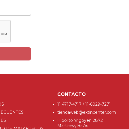
CONTACTO
OS
11 4717-4717 / 11-6029-7271
RECUENTES
tiendaweb@extincenter.com
NES
Hipólito Yrigoyen 2872
Martínez, Bs.As
TO DE MATAFUEGOS