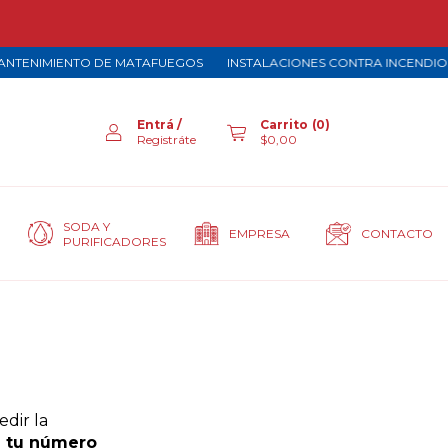
NTENIMIENTO DE MATAFUEGOS
INSTALACIONES CONTRA INCENDIOS
Entrá
/
Carrito
(
0
)
Registráte
$0,00
SODA Y
EMPRESA
CONTACTO
PURIFICADORES
edir la
 tu número