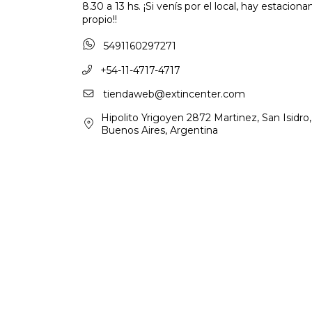
8.30 a 13 hs. ¡Si venís por el local, hay estacion
propio!!
5491160297271
+54-11-4717-4717
tiendaweb@extincenter.com
Hipolito Yrigoyen 2872 Martinez, San Isidro,
Buenos Aires, Argentina